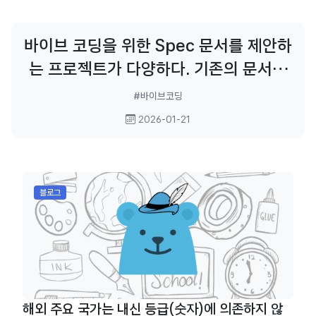
유도한 셈. 프롬프트로 해결하면 감소시
킬 수 있기는 함.
바이브 코딩을 위한 Spec 문서를 제안하
는 프로젝트가 다양하다. 기존의 문서는
너무 장황하거나 세분화 되어 있거나 불
#바이브코딩
필요한 챕터도 많아서 인공지능과 협업에
2026-01-21
어울리지 않는 내용도 있다. 기존의 문서
에서 과감히
블로그
해외 주요 국가는 내신 등급(숫자)에 의존하지 않