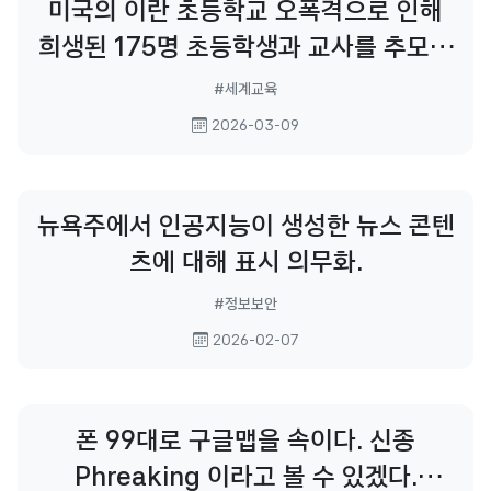
미국의 이란 초등학교 오폭격으로 인해
그러나 교육 현장을 들여다보면 이는 성급한 낙관론에 가깝습
희생된 175명 초등학생과 교사를 추모합
니다. 검증이 충분히 이루어지지 않은 외국 교육 시스템을 무
비판적으로 이식하는 과정에서, 한국 공교육의...
니다. 어떤 이유에서도 어린이가 희생되
#세계교육
어서는 안됩니다. 어른이라면 진심으로
2026-03-09
사과할 줄 알아야 합니다. 재잘거리며 웃
고, 부드럽고
뉴욕주에서 인공지능이 생성한 뉴스 콘텐
츠에 대해 표시 의무화.
#정보보안
2026-02-07
폰 99대로 구글맵을 속이다. 신종
Phreaking 이라고 볼 수 있겠다.