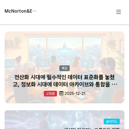
McNorton&Education
메모
전산화 시대에 필수적인 데이터 표준화를 놓쳤
고, 정보화 시대에 데이터 아카이브와 통합을 놓
쳤고, 디지털전환 시대에 앞선 단계의 결핍으로
2025-12-21
고정글
손도 못대고 놓쳤고, 인공지능 시대를 준비한다
지만, 앞선 결핍이 큰 걸림돌이
슬라이드