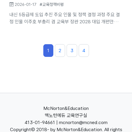
2026-01-17
#교육정책비평
내신 5등급제 도입 추진 주요 인물 및 정책 결정 과정 주요 결
정 인물 이주호 부총리 겸 교육부 장관 2028 대입 개편안의
실질적 기획자이자 발표자 2023년 10월 10일 시안 발표, 12
월 27일 확정안 발표를 주도 내신 5등급제에 대해 "전 세계에
서 유일하게 내신을 상대평가 9등급으로 하고 있는 한국의 문
제를 해결하기 위한 선진화된 개편"이라고 주장[youtube]​ 다
1
2
3
4
만 2023년 6월 "9등급제 유지" 발표 후 불과 4개월 만에 5등
급제로 번복하면서 정책의 일관성과 충분한 검토 부족에 대한
비판을 받았다[newsis]​...
McNorton&Education
맥노턴에듀 교육연구실
413-01-94661 | mcnorton@mcned.com
Copyright(c) 2018- by McNorton&Education. All rights