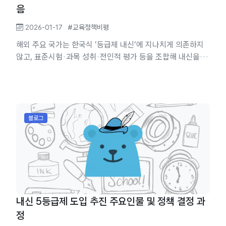
음
2026-01-17
#교육정책비평
해외 주요 국가는 한국식 ‘등급제 내신’에 지나치게 의존하지
않고, 표준시험·과목 성취·전인적 평가 등을 조합해 내신을 보
완·대체하는 구조를 사용한다. usedi 미국: Holistic review
중심 미국 상위권 대학은 성적(GPA)을 정량 지표로 보되, 에
세이·추천서·비교과 활동·환경·리더십 등을 함께 보는 전인적
평가(holistic review)를 채택한다. brunch.co 일부 대학은
SAT/ACT 선택제(test-optional)로 전환하면서, 내신의 절
블로그
대 점수뿐 아니라 수강 과목 난이도, 성취의 추이, 학교 맥락
을...
내신 5등급제 도입 추진 주요인물 및 정책 결정 과
정