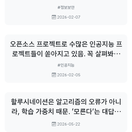
Phreaking 이라기보다는... 데이터 교란
#정보보안
(?), Data Jamming(?) 이라고 해야?
2026-02-07
데이터가 교란되어 혼란이 일어난 사이,
오픈소스 프로젝트로 수많은 인공지능 프
로젝트들이 쏟아지고 있음. 꼭 살펴봐야
할 프로젝트들만 알차게 모아놓은 기사.
#인공지능
Agent Skills Awesome LLM Apps
2026-02-05
Bifrost Claude Code
할루시네이션은 알고리즘의 오류가 아니
라, 학습 가중치 때문. '모른다'는 대답보
다 '아무렇게나 말을 지어내'는 대답에 포
2026-05-22
인트를 더 주는 방식이 할루시네이션을