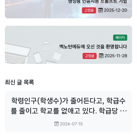
생성형 인공지능 프롬프트 기법
2025-12-20
고정글
페이지
맥노턴에듀에 오신 것을 환영합니다
2025-11-28
고정글
최신 글 목록
학령인구(학생수)가 줄어든다고, 학급수
를 줄이고 학교를 없애고 있다. 학급당 학
생수를 줄여서 학급수를 유지하고, 학교
2026-07-15
를 유지하려는 완충안은 존재하지 않는