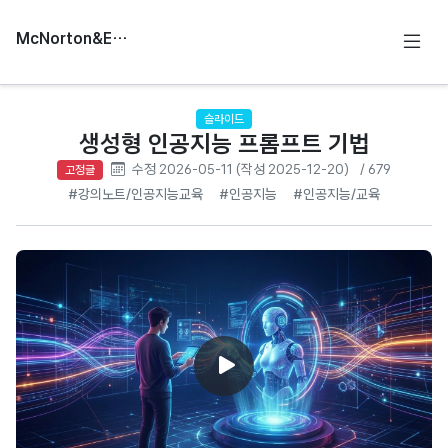
McNorton&Education
슬라이드
생성형 인공지능 프롬프트 기법
수정 2026-05-11 (작성 2025-12-20)
/ 679
고정글
#강의노트/인공지능교육
#인공지능
#인공지능/교육