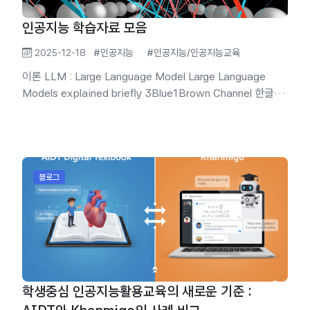
인공지능 학습자료 모음
2025-12-18
#인공지능
#인공지능/인공지능교육
이론 LLM : Large Language Model Large Language
Models explained briefly 3Blue1Brown Channel 한글 자
막을 켜고 보세요. 한 눈에 알아보기 쉽도록 설명하고 있습니
다. Hardware, System Nvidia GPU vs CPU GPU와 CPU
가 어떤 원리로 작동하는지 설명. Nvidia의 Nvision 2008에
서 Mythbusters 팀의 깔끔한 한 방. 오래 전에 본 영상인데,
겨우 찾았음. 부가설명이 필요하긴 하지만, 상식적으로 매우
블로그
적절한 비교임. 교사...
학생중심 인공지능활용교육의 새로운 기준 :