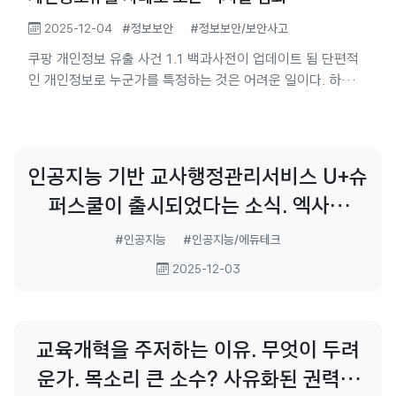
2025-12-04
#정보보안
#정보보안/보안사고
쿠팡 개인정보 유출 사건 1.1 백과사전이 업데이트 됨 단편적
인 개인정보로 누군가를 특정하는 것은 어려운 일이다. 하지
만, 이번 쿠팡사건과 같이 많은 항목의 개인정보가 묶음으로
유출되는 경우에 매우 훌륭한 백과사전이 된다. 문을 닫았거나
보안이 허술한 온라인 쇼핑몰, 배달 기사의 폐기된 휴대전화,
카드결제 영수증, 소셜미디어 포스트 등에서 추출된 조각난 개
인공지능 기반 교사행정관리서비스 U+슈
인정보들을 쿠팡이 유출한 개인정보와 맞춰보면, 꽤나 멋진 개
퍼스쿨이 출시되었다는 소식. 엑사원
인정보파일을 만들어낼 수 있다. 1.2 인공지능의 조력 게다가
성능 좋은 컴퓨터와 '생성형 인공지능'이 도와준다면,...
EXAONE의 도움을 받는다고... 기업의
#인공지능
#인공지능/에듀테크
서비스에 입력되는 교육정보와 나이스 시
2025-12-03
스템이 어떻게 통합되는지, 학생의 개인
정보를 안전하게 보관하는
교육개혁을 주저하는 이유. 무엇이 두려
운가. 목소리 큰 소수? 사유화된 권력의