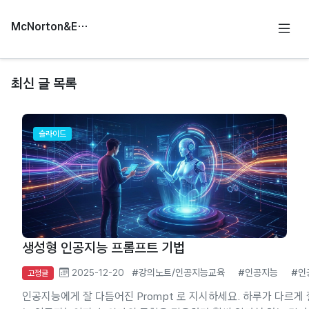
McNorton&Education
최신 글 목록
슬라이드
생성형 인공지능 프롬프트 기법
2025-12-20
#강의노트/인공지능교육
#인공지능
#인
고정글
인공지능에게 잘 다듬어진 Prompt 로 지시하세요. 하루가 다르게