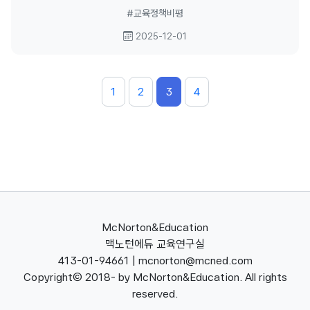
횡포? 부여된 책임과 권한의 무게? 두려
#교육정책비평
워 하는 사이. 한국 교육을 '상대평가' 해
2025-12-01
보면, 전속력으로 후퇴하는 중이다.
1
2
3
4
McNorton&Education
맥노턴에듀 교육연구실
413-01-94661 | mcnorton@mcned.com
Copyright(c) 2018- by McNorton&Education. All rights
reserved.