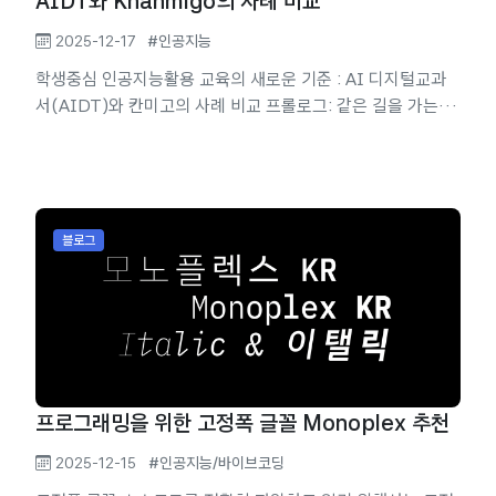
AIDT와 Khanmigo의 사례 비교
2025-12-17
#인공지능
학생중심 인공지능활용 교육의 새로운 기준 : AI 디지털교과
서(AIDT)와 칸미고의 사례 비교 프롤로그: 같은 길을 가는 두
개의 발걸음 한국의 AIDT와 미국 칸 아카데미의 칸미고
(Khanmigo)는 동일한 교육적 이상을 추구하면서도 매우 다
른 출발점에서 시작했다. 두 플랫폼 모두 AI를 활용해 학생들
에게 개별 맞춤형 학습 경험을 제공하고자 한다는 점에서는 동
일하다. 하지만 AIDT가 정책 문서와 기술 기준부터 정비하기
블로그
시작했다면, 칸미고는 학생 학습 효과의 실증 연구와 학부모의
신뢰 구축을 동시에 진행해 왔다.^1 이 차이는...
프로그래밍을 위한 고정폭 글꼴 Monoplex 추천
2025-12-15
#인공지능/바이브코딩