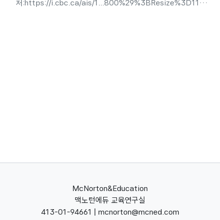
처:https://i.cbc.ca/ais/1...800%29%3BResize%3D1104
YONDR 파우치 활용 맨체스터 고등학교는 학생들의 학습 집중
도를 높이고 수업 방해 요소를 제거하기 위해 일과 중 휴대전화
를 전용 파우치(Yondr)에 넣어 잠그는 강도 높은 정책을 시행하
고 있습니다. 학교 측은 이 제도 도입 이후 학업 환경이 개선되
고 문제 행동이 감소했다는 긍정적인 통계 수치를 발표했습니
다. 하지만 최근 규정 준수율이 다소 떨어지자, 학교 측은 보안
인력을 동원해 소지품 검사를...
McNorton&Education
맥노턴에듀 교육연구실
413-01-94661 | mcnorton@mcned.com