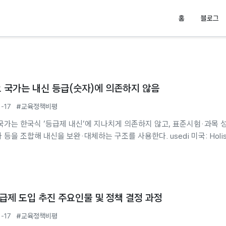
홈
블로그
 국가는 내신 등급(숫자)에 의존하지 않음
1-17
#교육정책비평
국가는 한국식 ‘등급제 내신’에 지나치게 의존하지 않고, 표준시험·과목 
등을 조합해 내신을 보완·대체하는 구조를 사용한다. usedi 미국: Holis
 중심 미국 상위권 대학은 성적(GPA)을 정량 지표로 보되, 에세이·추천서·
·리더십 등을 함께 보는 전인적 평가(holistic review)를 채택한다.
co 일부 대학은 SAT/ACT 선택제(test-optional)로 전환하면서, 내신의
라 수강 과목 난이도, 성취의 추이, 학교 맥락을...
급제 도입 추진 주요인물 및 정책 결정 과정
1-17
#교육정책비평