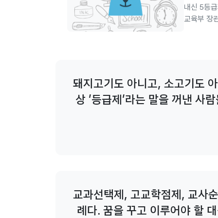
내신 5등급
교육부 장관
발표, 12
을 상대평가
주장[yout
번복하면서 
돼지고기도 아니고, 소고기도 아
상 '등급제'라는 말을 꺼낸 사
책 해결의 실마리
교과선택제, 고교학점제, 교사순
례다. 꿈을 꾸고 이루어야 할 