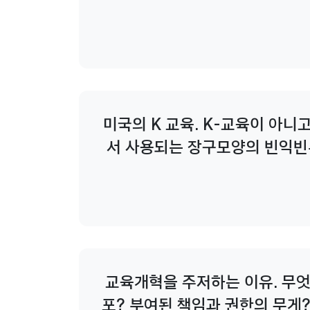
삼아 자신들의
미국의 K 교육. K-교육이 아니고
서 사용되는 장구모양의 빈익빈
제상위층은 사
교육개혁을 주저하는 이유. 무엇
포? 부여된 책임과 권한의 무게?