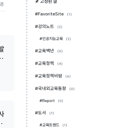
고정된 글
 겸
시안
#FavoriteSite
(1)
내신
라고
#강의노트
(2)
급제로
#인공지능교육
(2)
발
#교육백년
(0)
정
#교육정책
(4)
#교육정책비평
(6)
#국내외교육동향
(0)
#Report
(0)
사
#도서
(1)
로
#교육트랜드
(1)