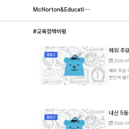
McNorton&Education
#교육정책비평
해외 주요
블로그
2026-0
해외 주요 
전인적 평가 
review
과 활동·환경
brunch.
점수뿐 아니
내신 5등
블로그
2026-0