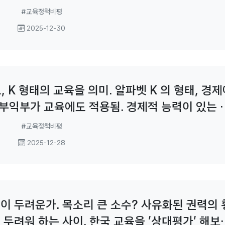
 꿈을 이루려는 정책에 반대한다.
#교육정책비평
2025-12-30
, K 형태의 교육을 의미. 알파벳 K 의 형태, 경
부익부가 교육에도 적용됨. 경제적 능력이 있는 
립학교를 다니면서 높은 수준의
#교육정책비평
2025-12-28
이 두려운가. 목소리 큰 소수? 사유화된 권력의 
 두려워 하는 사이. 한국 교육을 '상대평가' 해보