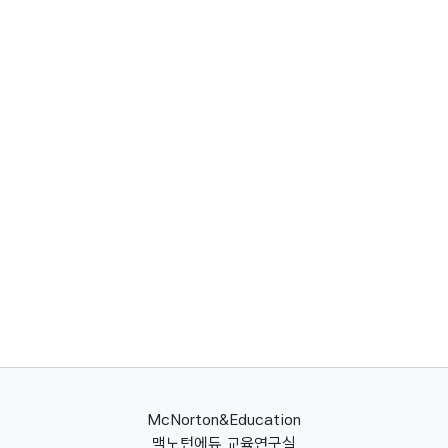
McNorton&Education
맥노턴에듀 교육연구실