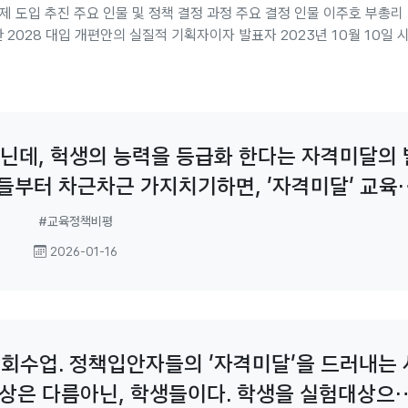
제 도입 추진 주요 인물 및 정책 결정 과정 주요 결정 인물 이주호 부총리
 2028 대입 개편안의 실질적 기획자이자 발표자 2023년 10월 10일 
월 27일 확정안 발표를 주도 내신 5등급제에 대해 "전 세계에서 유일하게 
 9등급으로 하고 있는 한국의 문제를 해결하기 위한 선진화된 개편"이
ube]​ 다만 2023년 6월 "9등급제 유지" 발표 후 불과 4개월 만에 5등
정책의 일관성과 충분한 검토 부족에 대한 비판을 받았다[newsis]​...
닌데, 헉생의 능력을 등급화 한다는 자격미달의 
람들부터 차근차근 가지치기하면, '자격미달' 교육
가 보이겠다. 등급제 선호주의 교육을
#교육정책비평
2026-01-16
회수업. 정책입안자들의 '자격미달'을 드러내는 
대상은 다름아닌, 학생들이다. 학생을 실험대상으