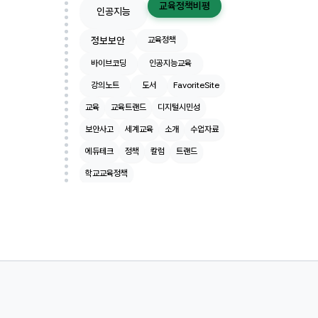
교육정책비평
인공지능
정보보안
교육정책
바이브코딩
인공지능교육
강의노트
도서
FavoriteSite
교육
교육트랜드
디지털시민성
보안사고
세계교육
소개
수업자료
에듀테크
정책
칼럼
트랜드
학교교육정책