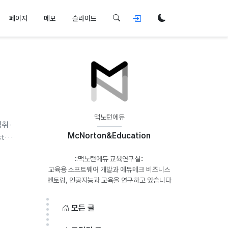
페이지
메모
슬라이드
맥노턴에듀
성취·
McNorton&Education
tic
비교
::맥노턴에듀 교육연구실::
교육용 소프트웨어 개발과 에듀테크 비즈니스
 절대
모든 글