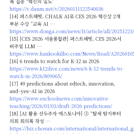
목 집중 “혁신의 밀도”
https://v.daum.net/v/20260111122540036
[14] 퍼스트해빗, CHALK AI로 CES 2026 혁신상 2개
부문 수상 “교육 AI …
https://www.donga.com/news/It/article/all/20251223
[15] [CES 2026 서울통합관] 퍼스트해빗, CES 2026서
비주얼 LLM …
https://www.hankookilbo.com/News/Read/A2026010
[16] 6 trends to watch for K-12 in 2026
https://www.k12dive.com/news/6-k-12-trends-to-
watch-in-2026/809065/
[17] 49 predictions about edtech, innovation,
and–yes–AI in 2026
https://www.eschoolnews.com/innovative-
teaching/2026/01/01/draft-2026-predictions/
[18] [AI 활용 선두주자 에스토니아] ③ “탈세 탐지부터
의회 회의록 작성 …
https://biz.chosun.com/international/internatio