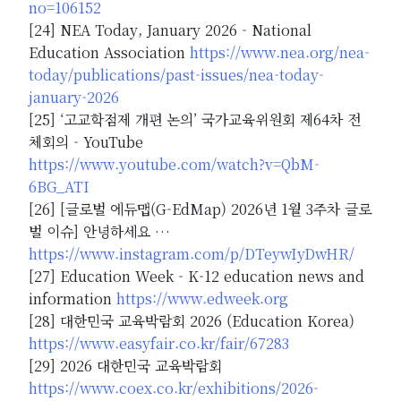
no=106152
[24] NEA Today, January 2026 - National
Education Association
https://www.nea.org/nea-
today/publications/past-issues/nea-today-
january-2026
[25] ‘고교학점제 개편 논의’ 국가교육위원회 제64차 전
체회의 - YouTube
https://www.youtube.com/watch?v=QbM-
6BG_ATI
[26] [글로벌 에듀맵(G-EdMap) 2026년 1월 3주차 글로
벌 이슈] 안녕하세요 …
https://www.instagram.com/p/DTeywIyDwHR/
[27] Education Week - K-12 education news and
information
https://www.edweek.org
[28] 대한민국 교육박람회 2026 (Education Korea)
https://www.easyfair.co.kr/fair/67283
[29] 2026 대한민국 교육박람회
https://www.coex.co.kr/exhibitions/2026-