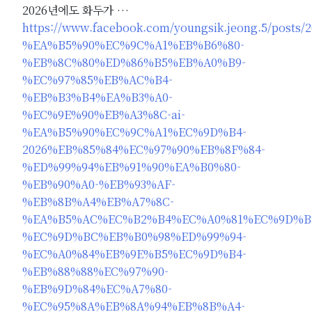
2026년에도 화두가 …
https://www.facebook.com/youngsik.jeong.5/post
%EA%B5%90%EC%9C%A1%EB%B6%80-
%EB%8C%80%ED%86%B5%EB%A0%B9-
%EC%97%85%EB%AC%B4-
%EB%B3%B4%EA%B3%A0-
%EC%9E%90%EB%A3%8C-ai-
%EA%B5%90%EC%9C%A1%EC%9D%B4-
2026%EB%85%84%EC%97%90%EB%8F%84-
%ED%99%94%EB%91%90%EA%B0%80-
%EB%90%A0-%EB%93%AF-
%EB%8B%A4%EB%A7%8C-
%EA%B5%AC%EC%B2%B4%EC%A0%81%EC%9D%B
%EC%9D%BC%EB%B0%98%ED%99%94-
%EC%A0%84%EB%9E%B5%EC%9D%B4-
%EB%88%88%EC%97%90-
%EB%9D%84%EC%A7%80-
%EC%95%8A%EB%8A%94%EB%8B%A4-