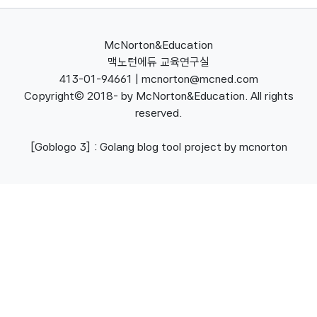
McNorton&Education
맥노턴에듀 교육연구실
413-01-94661 | mcnorton@mcned.com
Copyright(c) 2018- by McNorton&Education. All rights
reserved.
[Goblogo 3] : Golang blog tool project by mcnorton