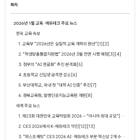
목차
2026년 1월 교육·에듀테크 주요 뉴스
한국 교육 속보
1. 교육부 “2026년은 실질적 교육 개혁의 원년”[1][2]
2. “학생맞춤통합지원법” 2026년 3월 전면 시행 예정[3][4]
3. 정부의 “AI 한글화” 추진 본격화[5]
4. 초등학교 신입생 급격한 감소[6]
5. 부산대학교, 국내 첫 “대학 AI 인증” 추진[7]
6. 경북교육청, 발명인공지능교육원 개원[8]
세계 주요 뉴스
1. 제23회 대한민국 교육박람회 2026 – “아시아 최대 규모”[9][10][11]
2. CES 2026에서 K-에듀테크 약진[12][13]
3. “퍼스트해빗” CES 2026 AI·에듀테크 부문 혁신상 2개 수상[14][15]